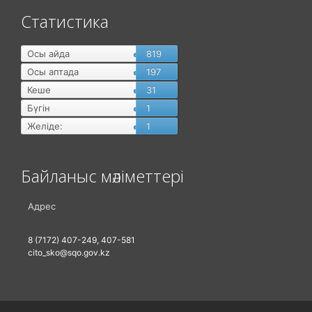
Статистика
Осы айда
819
Осы аптада
197
Кеше
31
Бүгін
1
Желіде:
1
Байланыс мәліметтері
Адрес
8 (7172) 407-249, 407-581
cito_sko@sqo.gov.kz