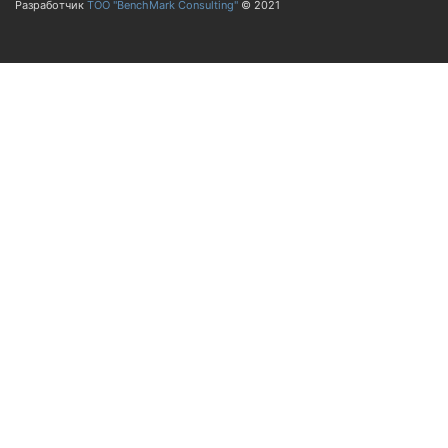
Разработчик
ТОО "BenchMark Consulting"
© 2021