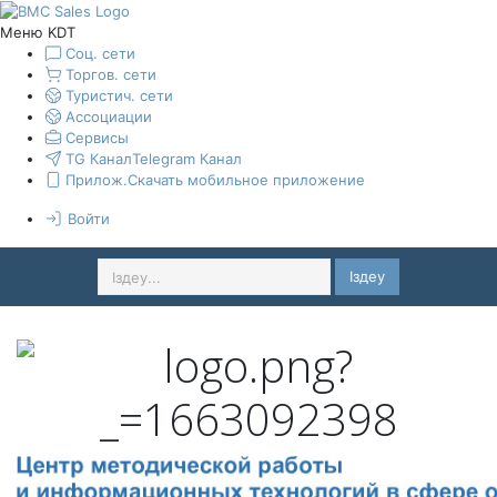
Меню KDT
Соц. сети
Торгов. сети
Туристич. сети
Ассоциации
Сервисы
TG Канал
Telegram Канал
Прилож.
Скачать мобильное приложение
Войти
Іздеу