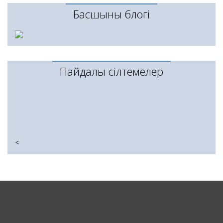
Басшының блогі
Пайдалы сілтемелер
<