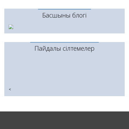
Басшының блогі
Пайдалы сілтемелер
<