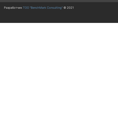
Разработчик
ТОО "BenchMark Consulting"
© 2021