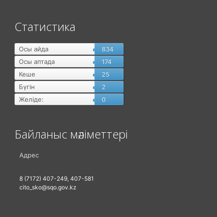
Статистика
Осы айда
834
Осы аптада
174
Кеше
25
Бүгін
2
Желіде:
0
Байланыс мәліметтері
Адрес
8 (7172) 407-249, 407-581
cito_sko@sqo.gov.kz