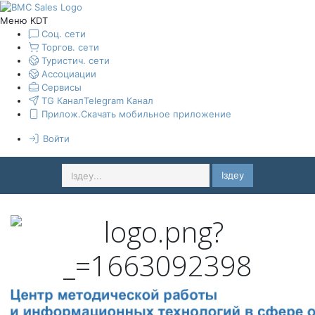
Меню KDT
Соц. сети
Торгов. сети
Туристич. сети
Ассоциации
Сервисы
TG Канал
Telegram Канал
Прилож.
Скачать мобильное приложение
Войти
Іздеу