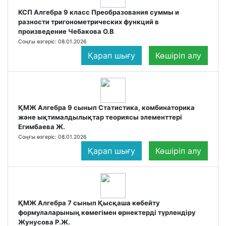
КСП Алгебра 9 класс Преобразования суммы и
разности тригонометрических функций в
произведение Чебакова О.В
Соңғы өзгеріс: 08.01.2026
Қарап шығу
Көшіріп алу
ҚМЖ Алгебра 9 сынып Статистика, комбинаторика
және ықтималдылықтар теориясы элементтері
Егимбаева Ж.
Соңғы өзгеріс: 08.01.2026
Қарап шығу
Көшіріп алу
ҚМЖ Алгебра 7 сынып Қысқаша көбейту
формулаларының көмегімен өрнектерді түрлендіру
Жунусова Р.Ж.