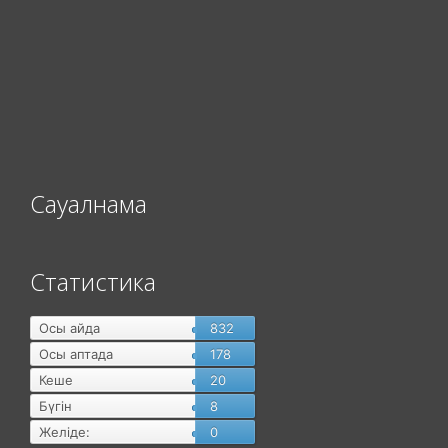
Сауалнама
Статистика
Осы айда
832
Осы аптада
178
Кеше
20
Бүгін
8
Желіде:
0