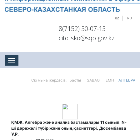
KZ
RU
8(7152) 50-07-15
cito_sko@sqo.gov.kz
Toggle navigation
Сіз мына жердесіз:
Басты
SABAQ
ЕМН
АЛГЕБРА
ҚМЖ. Алгебра және анализ бастамалары 11 сынып. N-
ші дәрежелі түбір және оның қасиеттері. Дюсембаева
Ұ.Р.