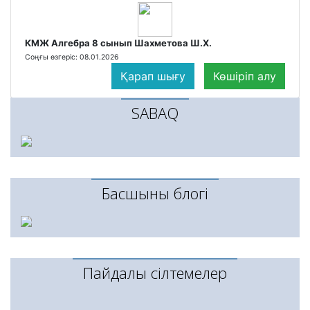
КМЖ Алгебра 8 сынып Шахметова Ш.Х.
Соңғы өзгеріс: 08.01.2026
Қарап шығу
Көшіріп алу
SABAQ
Басшының блогі
Пайдалы сілтемелер