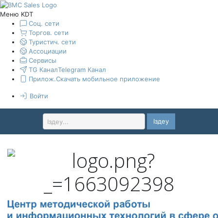
Меню KDT
Соц. сети
Торгов. сети
Туристич. сети
Ассоциации
Сервисы
TG Канал
Telegram Канал
Прилож.
Скачать мобильное приложение
Войти
Іздеу