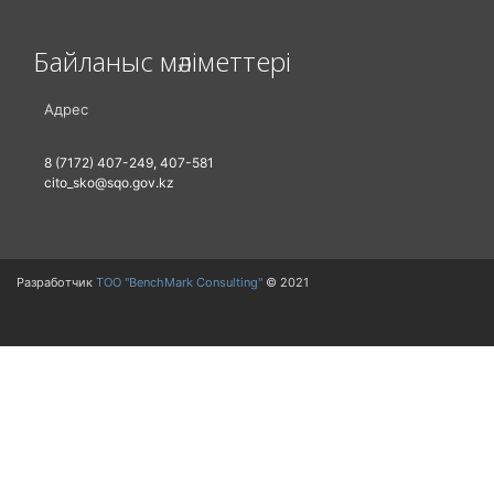
Байланыс мәліметтері
Адрес
8 (7172) 407-249, 407-581
cito_sko@sqo.gov.kz
Разработчик
ТОО "BenchMark Consulting"
© 2021