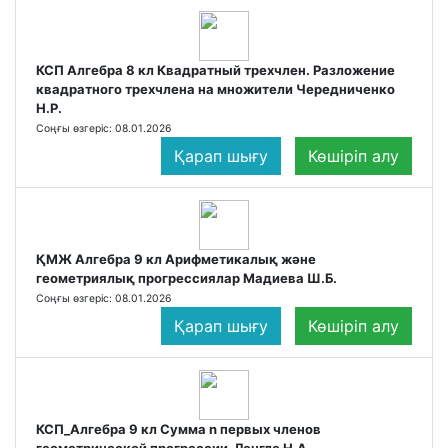
КСП Алгебра 8 кл Квадратный трехчлен. Разложение
квадратного трехчлена на множители Чередниченко
Н.Р.
Соңғы өзгеріс: 08.01.2026
Қарап шығу
Көшіріп алу
ҚМЖ Алгебра 9 кл Арифметикалық және
геометриялық прогрессиялар Мадиева Ш.Б.
Соңғы өзгеріс: 08.01.2026
Қарап шығу
Көшіріп алу
КСП_Алгебра 9 кл Сумма n первых членов