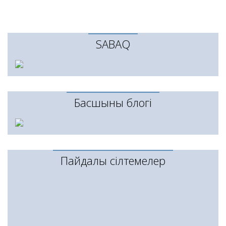
SABAQ
Басшының блогі
Пайдалы сілтемелер