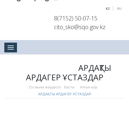
KZ
RU
8(7152) 50-07-15
cito_sko@sqo.gov.kz
Toggle navigation
АРДАҚТЫ
АРДАГЕР ҰСТАЗДАР
Сіз мына жердесіз:
Басты
Алтын қор
АРДАҚТЫ АРДАГЕР ҰСТАЗДАР