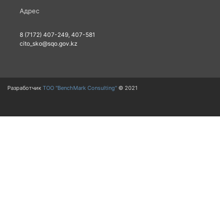
Адрес
8 (7172) 407-249, 407-581
cito_sko@sqo.gov.kz
Разработчик
ТОО "BenchMark Consulting"
© 2021