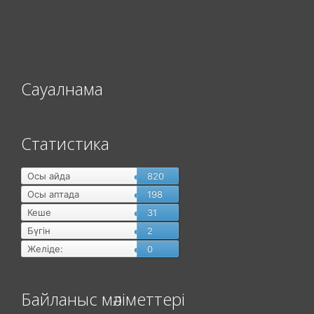
Сауалнама
Статистика
Осы айда
820
Осы аптада
198
Кеше
31
Бүгін
2
Желіде:
0
Байланыс мәліметтері