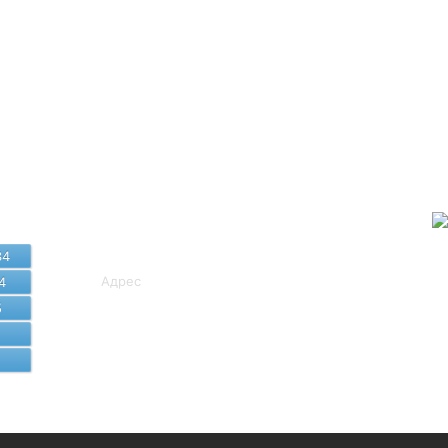
Байланыс
мәліметтері
34
Адрес
4
5
8 (7172) 407-249, 407-581
cito_sko@sqo.gov.kz