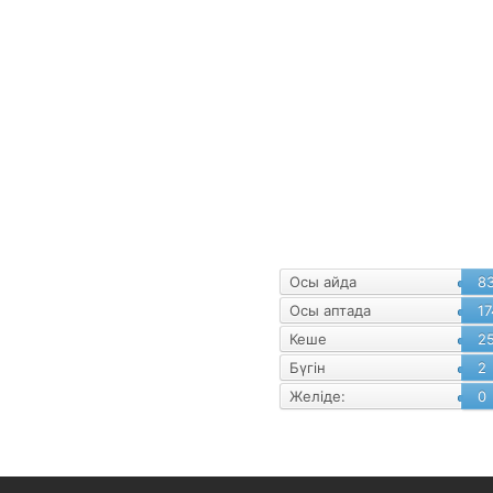
уалнама
Статистика
Осы айда
8
Осы аптада
17
Кеше
2
Бүгін
2
Желіде:
0