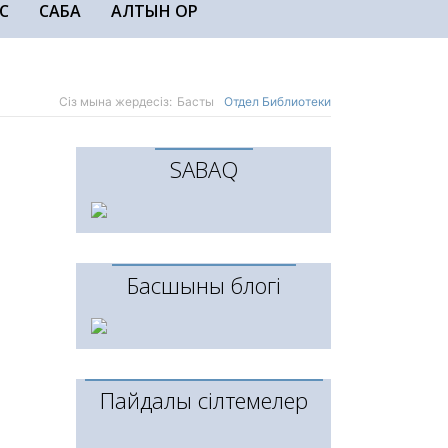
С
САБАҚ
АЛТЫН ҚОР
Сіз мына жердесіз:
Басты
Отдел Библиотеки
SABAQ
Басшының блогі
Пайдалы сілтемелер