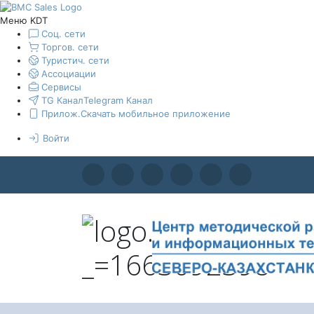
Меню KDT
Соц. сети
Торгов. сети
Туристич. сети
Ассоциации
Сервисы
TG Канал
Telegram Канал
Прилож.
Скачать мобильное приложение
Войти