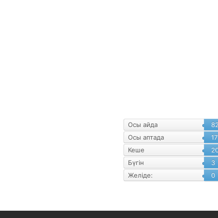
уалнама
Статистика
Осы айда
8
Осы аптада
17
Кеше
2
Бүгін
3
Желіде:
0