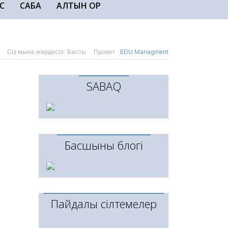
С
САБАҚ
АЛТЫН ҚОР
Сіз мына жердесіз:
Басты
Проект
EDU Managment
SABAQ
Басшының блогі
Пайдалы сілтемелер