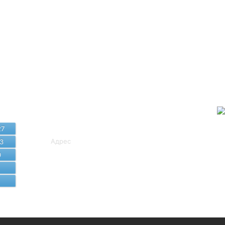
Байланыс
мәліметтері
27
Адрес
3
0
8 (7172) 407-249, 407-581
cito_sko@sqo.gov.kz