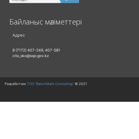
Байланыс мәліметтері
Адрес
8 (7172) 407-249, 407-581
cito_sko@sqo.gov.kz
Разработчик
ТОО "BenchMark Consulting"
© 2021