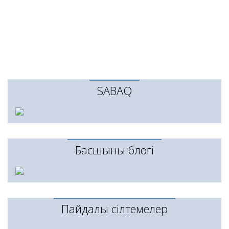
SABAQ
Басшының блогі
Пайдалы сілтемелер