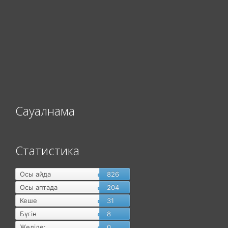
Сауалнама
Статистика
Осы айда
826
Осы аптада
204
Кеше
31
Бүгін
8
Желіде:
0