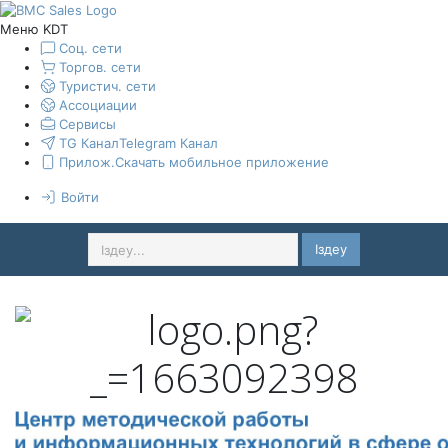
Меню KDT
Соц. сети
Торгов. сети
Туристич. сети
Ассоциации
Сервисы
TG Канал
Telegram Канал
Прилож.
Скачать мобильное приложение
Войти
Іздеу