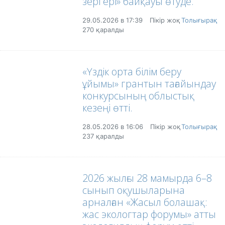
зергері» байқауы өтуде.
29.05.2026 в 17:39
Пікір жоқ
Толығырақ
270 қаралды
«Үздік орта білім беру
ұйымы» грантын тағайындау
конкурсының облыстық
кезеңі өтті.
28.05.2026 в 16:06
Пікір жоқ
Толығырақ
237 қаралды
2026 жылғы 28 мамырда 6–8
сынып оқушыларына
арналған «Жасыл болашақ:
жас экологтар форумы» атты