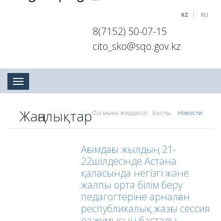
KZ
RU
8(7152) 50-07-15
cito_sko@sqo.gov.kz
Toggle navigation
Жаңалықтар
Сіз мына жердесіз:
Басты
Новости
Ағымдағы жылдың 21-
22шілдесінде Астана
қаласында негізгі және
жалпы орта білім беру
педагогтеріне арналған
республикалық жазғы сессия
өз жұмысын бастады.