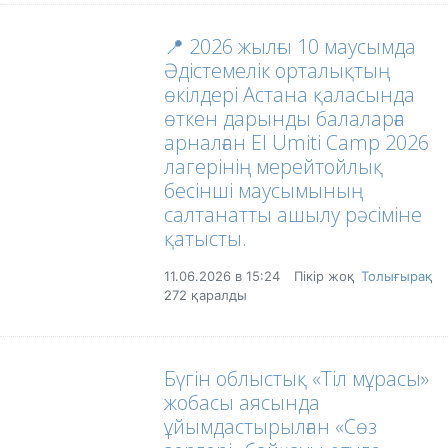
📍 2026 жылғы 10 маусымда
Әдістемелік орталықтың
өкілдері Астана қаласында
өткен дарынды балаларға
арналған El Umiti Camp 2026
лагерінің мерейтойлық
бесінші маусымының
салтанатты ашылу рәсіміне
қатысты.
11.06.2026 в 15:24
Пікір жоқ
Толығырақ
272 қаралды
Бүгін облыстық «Тіл мұрасы»
жобасы аясында
ұйымдастырылған «Сөз