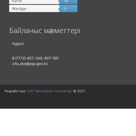
Бүгін
16
Желіде:
0
Байланыс мәліметтері
Адрес
8 (7172) 407-249, 407-581
cito_sko@sqo.gov.kz
Разработчик
ТОО "BenchMark Consulting"
© 2021