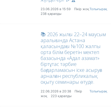
23.06.2026 в 15:59
Пікір жоқ
Толығырақ
238 қаралды
📚 2026 жылғы 22–24 маусым
аралығында Астана
қаласындағы №100 жалпы
орта білім беретін мектеп
базасында «Адал азамат»
біртұтас тәрбие
бағдарламасын іске асыруға
арналған республикалық
оқыту семинары өтуде.
22.06.2026 в 20:38
Пікір
Толығырақ
жоқ
223 қаралды