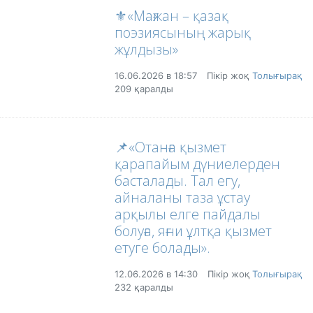
⚜️«Мағжан – қазақ
поэзиясының жарық
жұлдызы»
16.06.2026 в 18:57
Пікір жоқ
Толығырақ
209 қаралды
📌«Отанға қызмет
қарапайым дүниелерден
басталады. Тал егу,
айналаны таза ұстау
арқылы елге пайдалы
болуға, яғни ұлтқа қызмет
етуге болады».
12.06.2026 в 14:30
Пікір жоқ
Толығырақ
232 қаралды