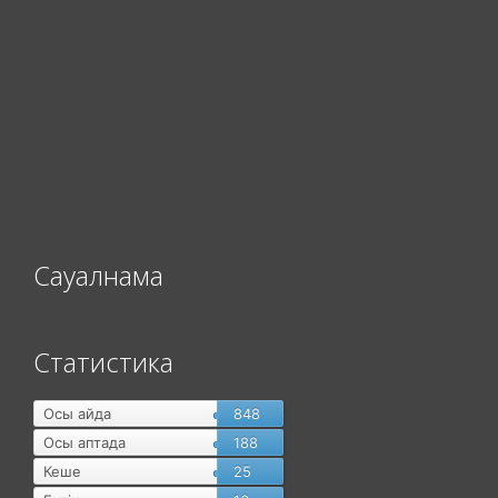
Сауалнама
Статистика
Осы айда
848
Осы аптада
188
Кеше
25