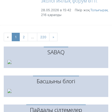
экологиялық форум өтті.
28.05.2026 в 15:42
Пікір жоқ
Толығырақ
216 қаралды
«
Previous
1
(current)
2
...
220
»
Next
SABAQ
Басшының блогі
Пайдалы сілтемелер