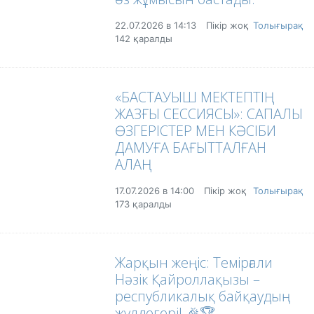
22.07.2026 в 14:13
Пікір жоқ
Толығырақ
142 қаралды
«БАСТАУЫШ МЕКТЕПТІҢ
ЖАЗҒЫ СЕССИЯСЫ»: САПАЛЫ
ӨЗГЕРІСТЕР МЕН КӘСІБИ
ДАМУҒА БАҒЫТТАЛҒАН
АЛАҢ
17.07.2026 в 14:00
Пікір жоқ
Толығырақ
173 қаралды
Жарқын жеңіс: Темірғали
Нәзік Қайроллақызы –
республикалық байқаудың
жүлдегері! 🎉🏆