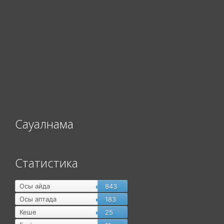
Сауалнама
Статистика
Осы айда
843
Осы аптада
183
Кеше
25