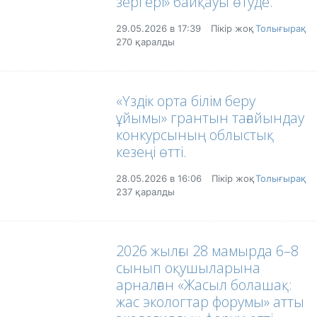
зергері» байқауы өтуде.
29.05.2026 в 17:39
Пікір жоқ
Толығырақ
270 қаралды
«Үздік орта білім беру
ұйымы» грантын тағайындау
конкурсының облыстық
кезеңі өтті.
28.05.2026 в 16:06
Пікір жоқ
Толығырақ
237 қаралды
2026 жылғы 28 мамырда 6–8
сынып оқушыларына
арналған «Жасыл болашақ:
жас экологтар форумы» атты