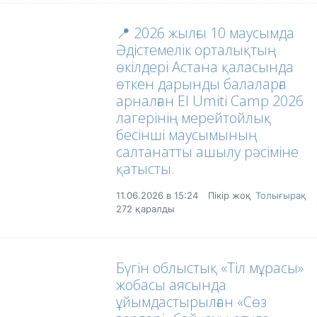
📍 2026 жылғы 10 маусымда
Әдістемелік орталықтың
өкілдері Астана қаласында
өткен дарынды балаларға
арналған El Umiti Camp 2026
лагерінің мерейтойлық
бесінші маусымының
салтанатты ашылу рәсіміне
қатысты.
11.06.2026 в 15:24
Пікір жоқ
Толығырақ
272 қаралды
Бүгін облыстық «Тіл мұрасы»
жобасы аясында
ұйымдастырылған «Сөз