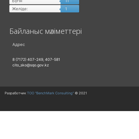
Бүгін
11
Желіде:
1
Байланыс мәліметтері
Адрес
8 (7172) 407-249, 407-581
cito_sko@sqo.gov.kz
Разработчик
ТОО "BenchMark Consulting"
© 2021