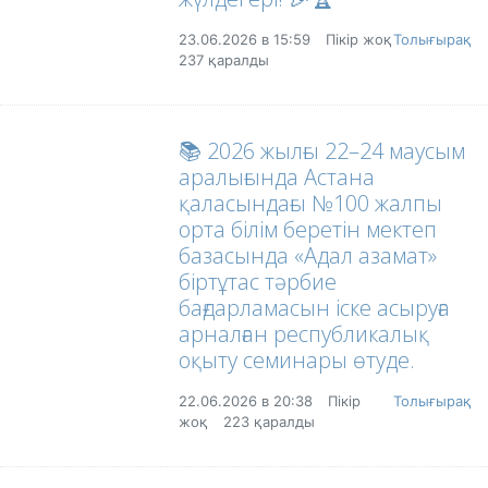
23.06.2026 в 15:59
Пікір жоқ
Толығырақ
237 қаралды
📚 2026 жылғы 22–24 маусым
аралығында Астана
қаласындағы №100 жалпы
орта білім беретін мектеп
базасында «Адал азамат»
біртұтас тәрбие
бағдарламасын іске асыруға
арналған республикалық
оқыту семинары өтуде.
22.06.2026 в 20:38
Пікір
Толығырақ
жоқ
223 қаралды