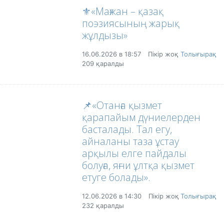
⚜️«Мағжан – қазақ
поэзиясының жарық
жұлдызы»
16.06.2026 в 18:57
Пікір жоқ
Толығырақ
209 қаралды
📌«Отанға қызмет
қарапайым дүниелерден
басталады. Тал егу,
айналаны таза ұстау
арқылы елге пайдалы
болуға, яғни ұлтқа қызмет
етуге болады».
12.06.2026 в 14:30
Пікір жоқ
Толығырақ
232 қаралды