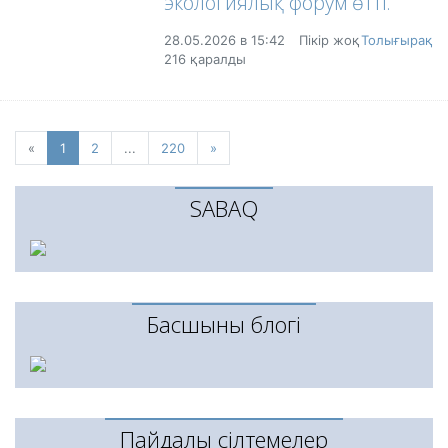
экологиялық форум өтті.
28.05.2026 в 15:42
Пікір жоқ
Толығырақ
216 қаралды
«
Previous
1
(current)
2
...
220
»
Next
SABAQ
Басшының блогі
Пайдалы сілтемелер