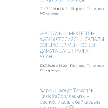
22.07.2026 в 14:13
Пікір жоқ
Толығырақ
142 қаралды
«БАСТАУЫШ МЕКТЕПТІҢ
ЖАЗҒЫ СЕССИЯСЫ»: САПАЛЫ
ӨЗГЕРІСТЕР МЕН КӘСІБИ
ДАМУҒА БАҒЫТТАЛҒАН
АЛАҢ
17.07.2026 в 14:00
Пікір жоқ
Толығырақ
173 қаралды
Жарқын жеңіс: Темірғали
Нәзік Қайроллақызы –
республикалық байқаудың
жүлдегері! 🎉🏆