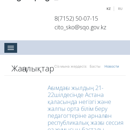
KZ
RU
8(7152) 50-07-15
cito_sko@sqo.gov.kz
Toggle navigation
Жаңалықтар
Сіз мына жердесіз:
Басты
Новости
Ағымдағы жылдың 21-
22шілдесінде Астана
қаласында негізгі және
жалпы орта білім беру
педагогтеріне арналған
республикалық жазғы сессия
өз жұмысын бастады.