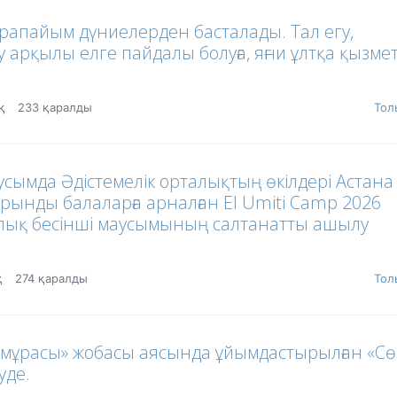
арапайым дүниелерден басталады. Тал егу,
 арқылы елге пайдалы болуға, яғни ұлтқа қызме
оқ
233 қаралды
Тол
усымда Әдістемелік орталықтың өкілдері Астана
рынды балаларға арналған El Umiti Camp 2026
йлық бесінші маусымының салтанатты ашылу
қ
274 қаралды
Тол
л мұрасы» жобасы аясында ұйымдастырылған «Сө
уде.