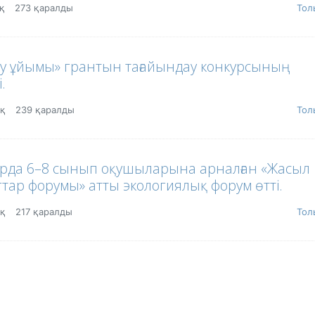
оқ
273 қаралды
Тол
беру ұйымы» грантын тағайындау конкурсының
.
оқ
239 қаралды
Тол
ырда 6–8 сынып оқушыларына арналған «Жасыл
гтар форумы» атты экологиялық форум өтті.
оқ
217 қаралды
Тол