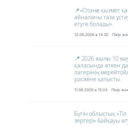
📌«Отанға қызмет қ
айналаны таза ұстау
етуге болады».
12.06.2026 в 14:30
Пікір ж
📍 2026 жылғы 10 ма
қаласында өткен да
лагерінің мерейто
рәсіміне қатысты.
11.06.2026 в 15:24
Пікір жо
Бүгін облыстық «Ті
зергері» байқауы өт