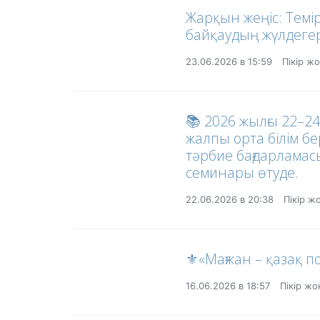
Жарқын жеңіс: Темі
байқаудың жүлдегер
23.06.2026 в 15:59
Пікір ж
📚 2026 жылғы 22–2
жалпы орта білім бе
тәрбие бағдарламасы
семинары өтуде.
22.06.2026 в 20:38
Пікір ж
⚜️«Мағжан – қазақ 
16.06.2026 в 18:57
Пікір ж