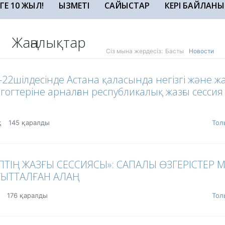
ЗГЕ 10 ЖЫЛ!
ҚЫЗМЕТІ
САЙЫСТАР
КЕРІ БАЙЛАНЫ
Жаңалықтар
Сіз мына жердесіз:
Басты
Новости
-22шілдесінде Астана қаласында негізгі және 
агогтеріне арналған республикалық жазғы сессия
қ
145 қаралды
Тол
ТІҢ ЖАЗҒЫ СЕССИЯСЫ»: САПАЛЫ ӨЗГЕРІСТЕР 
ҒЫТТАЛҒАН АЛАҢ
қ
176 қаралды
Тол