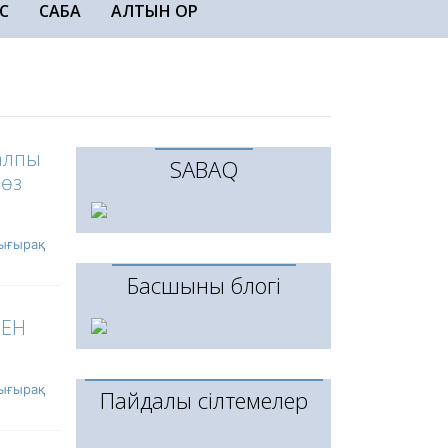
С
САБАҚ
АЛТЫН ҚОР
жалпы
SABAQ
 өз
ығырақ
Басшының блогі
МЕН
ығырақ
Пайдалы сілтемелер