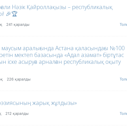
рғали Нәзік Қайроллақызы – республикалық
і! 🎉🏆
оқ
241 қаралды
Тол
4 маусым аралығында Астана қаласындағы №100
ретін мектеп базасында «Адал азамат» біртұтас
н іске асыруға арналған республикалық оқыту
оқ
226 қаралды
Тол
поэзиясының жарық жұлдызы»
оқ
212 қаралды
Тол