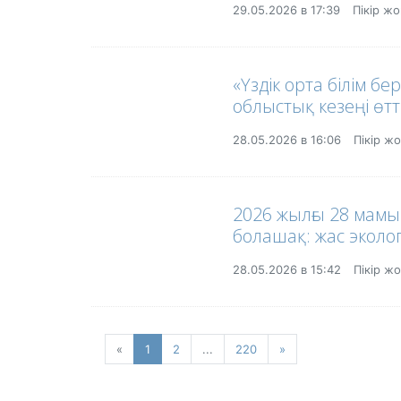
29.05.2026 в 17:39
Пікір ж
«Үздік орта білім 
облыстық кезеңі өтті
28.05.2026 в 16:06
Пікір ж
2026 жылғы 28 мам
болашақ: жас эколо
28.05.2026 в 15:42
Пікір ж
«
Previous
1
(current)
2
...
220
»
Next