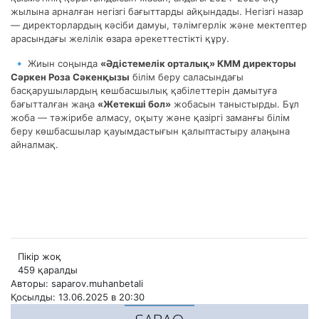
жылына арналған негізгі бағыттарды айқындады. Негізгі назар
— директорлардың кәсіби дамуы, тәлімгерлік және мектептер
арасындағы желілік өзара әрекеттестікті құру.
🔹 Жиын соңында
«Әдістемелік орталық» КММ директоры
Сәркен Роза Сәкенқызы
білім беру саласындағы
басқарушылардың көшбасшылық қабілеттерін дамытуға
бағытталған жаңа
«Жетекші бол»
жобасын таныстырды. Бұл
жоба — тәжірибе алмасу, оқыту және қазіргі заманғы білім
беру көшбасшылар қауымдастығын қалыптастыру алаңына
айналмақ.
Пікір жоқ
459 қаралды
Авторы: saparov.muhanbetali
Қосылды: 13.06.2025 в 20:30