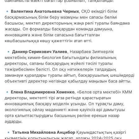
байланысты өзекті бағыттар ұсынылып, талқыланды:
🔹
Валентина Анатольевна Черных
, СҚО әкімдігі білім
басқармасының білім беру мазмұны мен сапасы бөлімі
басшысы, мектеп директорының жаңа рөлі туралы баяндама
жасады. Ол формалды басқарудан команда дамуына,
инновацияға және білім сапасына бағытталған
көшбасшылыққа көшу қажеттігін атап өтті.
🔹
Данияр Серикович Уалиев
, Назарбаев Зияткерлік
мектебінің химия-биология бағытындағы филиалының
директоры, сапаны басқарудың жүйелі тәсілі туралы
тәжірибесімен бөлісті. Ол оқу нәтижелерін талдаудың
заманауи құралдары туралы айтып, басқарушылық шешімдерді
объективті деректер негізінде қабылдау маңызын баса айтты.
🔹
Елена Владимировна Хоменко
, «Белов орта мектебі» КММ
директоры, мектепті тірі ағза ретінде қарастыратын
инновациялық басқару моделін ұсынды. Ол тұрақты даму,
экологиялық ойлау мәдениеті және қауіпсіз әрі дамытушы
орта қалыптастырудағы басшының рөліне ерекше назар
аударды.
🔹
Татьяна Михайловна Анцибор
Қауымдастықтың қазіргі
қызметінің қорытындысын жасап, алдағы 2024–2025 оқу