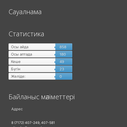
Сауалнама
Статистика
Осы айда
858
Осы аптада
180
Кеше
49
Бүгін
23
Желіде:
0
Байланыс мәліметтері
Адрес
8 (7172) 407-249, 407-581