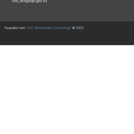
cito_sko@sqo.gov.kz
Разработчик
ТОО "BenchMark Consulting"
© 2021