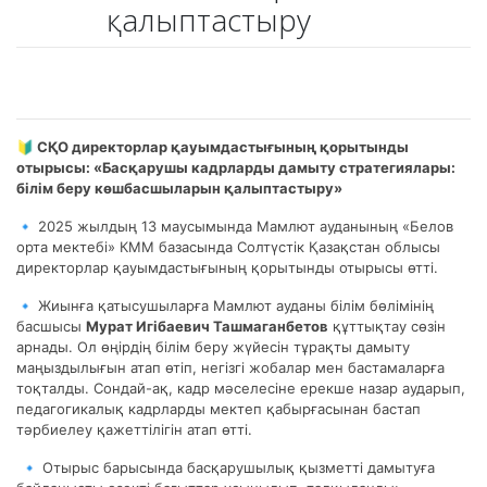
қалыптастыру
🔰
СҚО директорлар қауымдастығының қорытынды
отырысы: «Басқарушы кадрларды дамыту стратегиялары:
білім беру көшбасшыларын қалыптастыру»
🔹 2025 жылдың 13 маусымында Мамлют ауданының «Белов
орта мектебі» КММ базасында Солтүстік Қазақстан облысы
директорлар қауымдастығының қорытынды отырысы өтті.
🔹 Жиынға қатысушыларға Мамлют ауданы білім бөлімінің
басшысы
Мурат Игібаевич Ташмаганбетов
құттықтау сөзін
арнады. Ол өңірдің білім беру жүйесін тұрақты дамыту
маңыздылығын атап өтіп, негізгі жобалар мен бастамаларға
тоқталды. Сондай-ақ, кадр мәселесіне ерекше назар аударып,
педагогикалық кадрларды мектеп қабырғасынан бастап
тәрбиелеу қажеттілігін атап өтті.
🔹 Отырыс барысында басқарушылық қызметті дамытуға