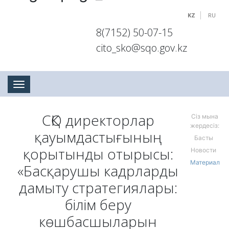
KZ
RU
8(7152) 50-07-15
cito_sko@sqo.gov.kz
Toggle navigation
СҚО директорлар
Сіз мына
жердесіз:
қауымдастығының
Басты
қорытынды отырысы:
Новости
Материал
«Басқарушы кадрларды
дамыту стратегиялары:
білім беру
көшбасшыларын