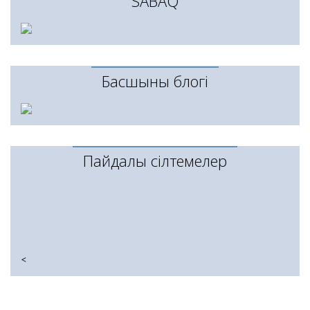
SABAQ
Басшының блогі
Пайдалы сілтемелер
<