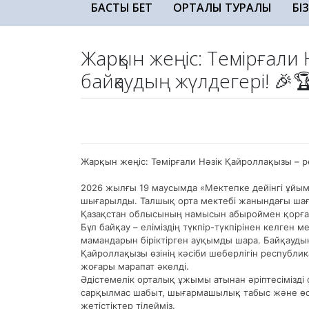
БАСТЫ БЕТ
ОРТАЛЫҚ ТУРАЛЫ
БІ
Жарқын жеңіс: Темірғали
байқаудың жүлдегері! 🎉
Жарқын жеңіс: Темірғали Нәзік Қайроллақызы – 
2026 жылғы 19 маусымда «Мектепке дейінгі ұйы
шығарылды. Талшық орта мектебі жанындағы шағы
Қазақстан облысының намысын абыроймен қорғап,
Бұл байқау – еліміздің түкпір-түкпірінен келген 
мамандарын біріктірген ауқымды шара. Байқаудың
Қайроллақызы өзінің кәсіби шеберлігін республ
жоғары марапат әкелді.
Әдістемелік орталық ұжымы атынан әріптесімізд
сарқылмас шабыт, шығармашылық табыс және өс
жетістіктер тілейміз.