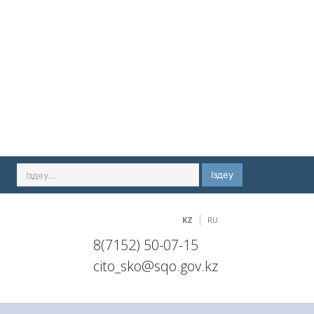
Іздеу
KZ
RU
8(7152) 50-07-15
cito_sko@sqo.gov.kz