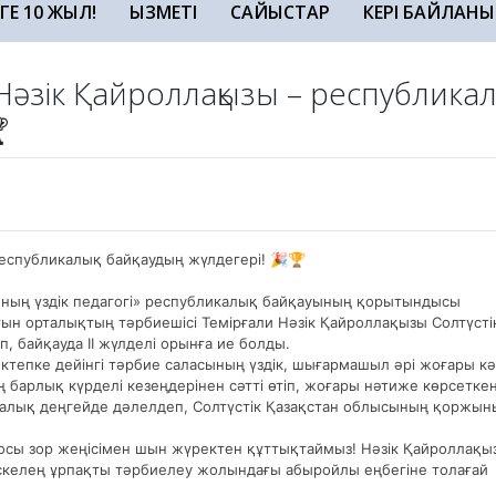
ЗГЕ 10 ЖЫЛ!
ҚЫЗМЕТІ
САЙЫСТАР
КЕРІ БАЙЛАНЫ
 Нәзік Қайроллақызы – республикал

республикалық байқаудың жүлдегері!
🎉
🏆
мның үздік педагогі» республикалық байқауының қорытындысы
н орталықтың тәрбиешісі Темірғали Нәзік Қайроллақызы Солтүсті
 байқауда ІІ жүлделі орынға ие болды.
мектепке дейінгі тәрбие саласының үздік, шығармашыл әрі жоғары кә
 барлық күрделі кезеңдерінен сәтті өтіп, жоғары нәтиже көрсеткен
икалық деңгейде дәлелдеп, Солтүстік Қазақстан облысының қоржын
і осы зор жеңісімен шын жүректен құттықтаймыз! Нәзік Қайроллақы
келең ұрпақты тәрбиелеу жолындағы абыройлы еңбегіне толағай