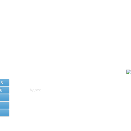
Байланыс
мәліметтері
48
Адрес
88
5
8 (7172) 407-249, 407-581
cito_sko@sqo.gov.kz