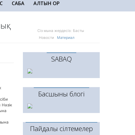
С
САБАҚ
АЛТЫН ҚОР
ық
Сіз мына жердесіз:
Басты
Новости
Материал
SABAQ
к
Басшының блогі
сіби
 Нәзік
ына
зына
Пайдалы сілтемелер