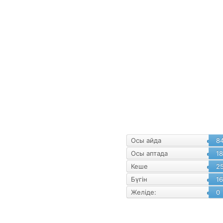
уалнама
Статистика
Осы айда
8
Осы аптада
1
Кеше
2
Бүгін
16
Желіде:
0