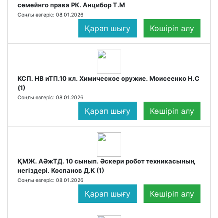
семейнго права РК. Анцибор Т.М
Соңғы өзгеріс: 08.01.2026
Қарап шығу
Көшіріп алу
КСП. НВ иТП.10 кл. Химическое оружие. Моисеенко Н.С
(1)
Соңғы өзгеріс: 08.01.2026
Қарап шығу
Көшіріп алу
ҚМЖ. АӘжТД. 10 сынып. Әскери робот техникасының
негіздері. Коспанов Д.К (1)
Соңғы өзгеріс: 08.01.2026
Қарап шығу
Көшіріп алу