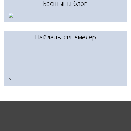
Басшының блогі
Пайдалы сілтемелер
<