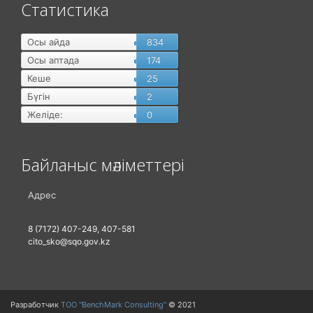
Статистика
Осы айда
834
Осы аптада
174
Кеше
25
Бүгін
2
Желіде:
0
Байланыс мәліметтері
Адрес
8 (7172) 407-249, 407-581
cito_sko@sqo.gov.kz
Разработчик
ТОО "BenchMark Consulting"
© 2021