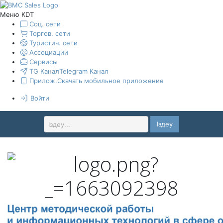
Меню KDT
Соц. сети
Торгов. сети
Туристич. сети
Ассоциации
Сервисы
TG Канал
Telegram Канал
Прилож.
Скачать мобильное приложение
Войти
Іздеу