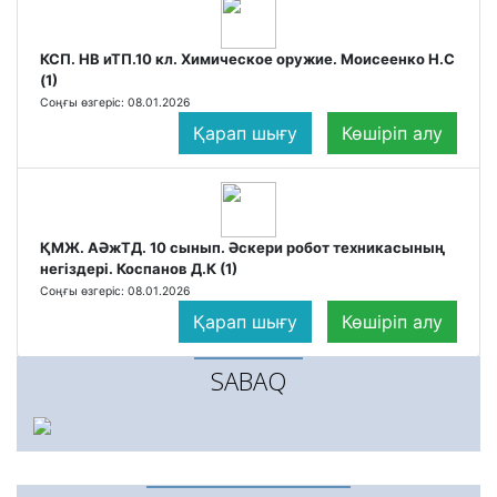
КСП. НВ иТП.10 кл. Химическое оружие. Моисеенко Н.С
(1)
Соңғы өзгеріс: 08.01.2026
Қарап шығу
Көшіріп алу
ҚМЖ. АӘжТД. 10 сынып. Әскери робот техникасының
негіздері. Коспанов Д.К (1)
Соңғы өзгеріс: 08.01.2026
Қарап шығу
Көшіріп алу
SABAQ