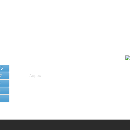
Байланыс
мәліметтері
55
Адрес
7
9
8 (7172) 407-249, 407-581
0
cito_sko@sqo.gov.kz