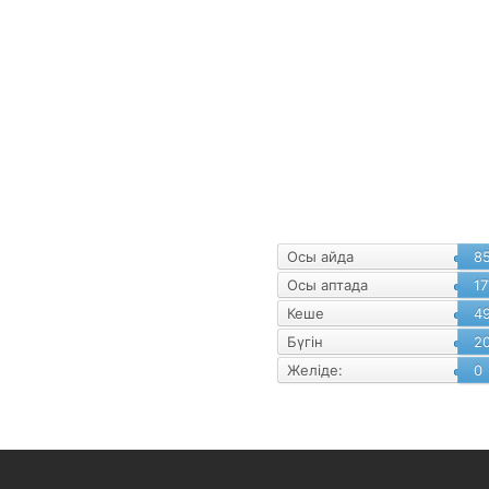
уалнама
Статистика
Осы айда
8
Осы аптада
17
Кеше
4
Бүгін
2
Желіде:
0