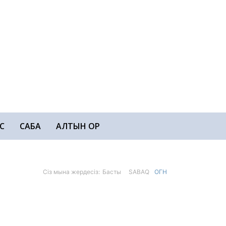
С
САБАҚ
АЛТЫН ҚОР
Сіз мына жердесіз:
Басты
SABAQ
ОГН