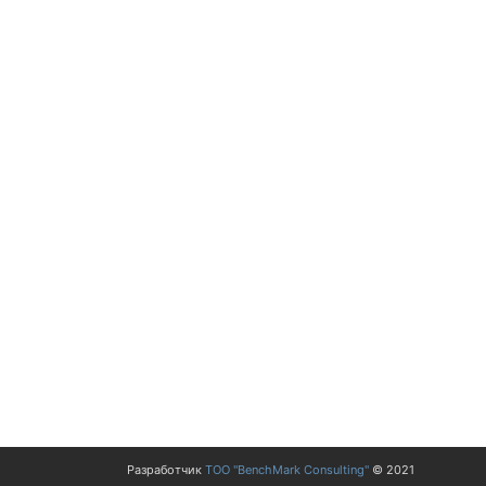
Са
Разработчик
ТОО "BenchMark Consulting"
© 2021