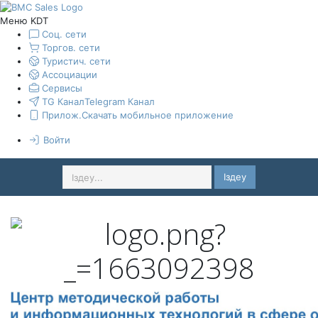
Меню KDT
Соц. сети
Торгов. сети
Туристич. сети
Ассоциации
Сервисы
TG Канал
Telegram Канал
Прилож.
Скачать мобильное приложение
Войти
Іздеу