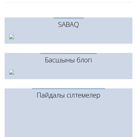
SABAQ
Басшының блогі
Пайдалы сілтемелер