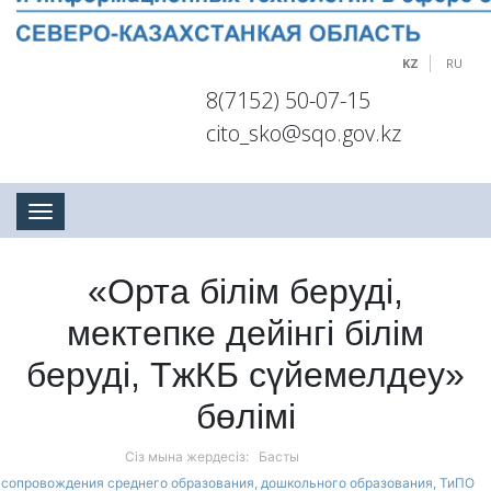
KZ
RU
8(7152) 50-07-15
cito_sko@sqo.gov.kz
Toggle navigation
«Орта білім беруді,
мектепке дейінгі білім
беруді, ТжКБ с
ү
йемелдеу»
б
ө
лімі
Сіз мына жердесіз:
Басты
 сопровождения среднего образования, дошкольного образования, ТиПО