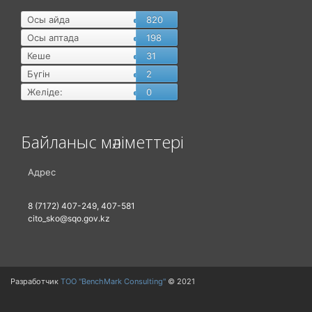
Осы айда
820
Осы аптада
198
Кеше
31
Бүгін
2
Желіде:
0
Байланыс мәліметтері
Адрес
8 (7172) 407-249, 407-581
cito_sko@sqo.gov.kz
Разработчик
ТОО "BenchMark Consulting"
© 2021