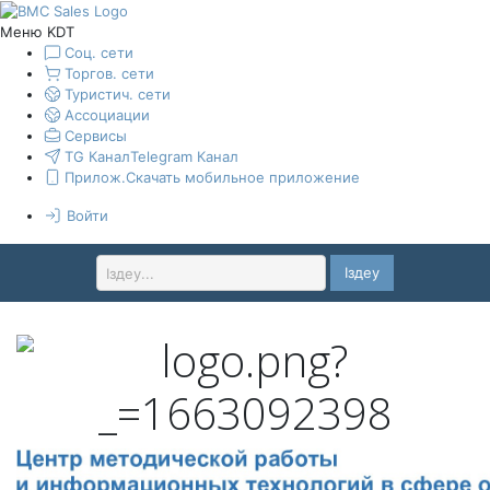
Меню KDT
Соц. сети
Торгов. сети
Туристич. сети
Ассоциации
Сервисы
TG Канал
Telegram Канал
Прилож.
Скачать мобильное приложение
Войти
Іздеу