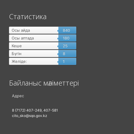
Статистика
Осы айда
840
Осы аптада
180
Кеше
25
Бүгін
8
Желіде:
1
Байланыс мәліметтері
Адрес
8 (7172) 407-249, 407-581
cito_sko@sqo.gov.kz