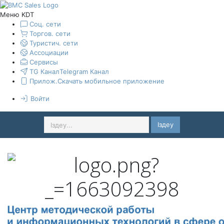
Меню KDT
Соц. сети
Торгов. сети
Туристич. сети
Ассоциации
Сервисы
TG Канал
Telegram Канал
Прилож.
Скачать мобильное приложение
Войти
Іздеу