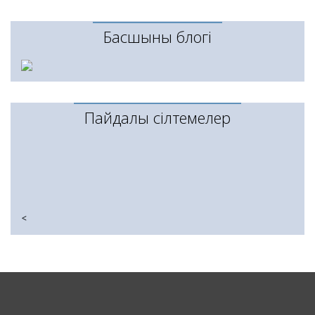
Басшының блогі
Пайдалы сілтемелер
<