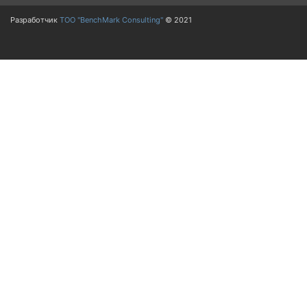
Разработчик
ТОО "BenchMark Consulting"
© 2021