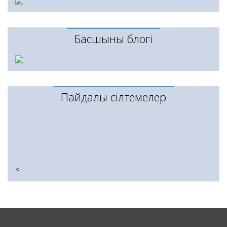
Басшының блогі
Пайдалы сілтемелер
<