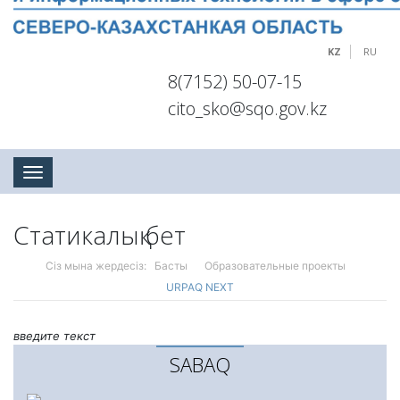
KZ
RU
8(7152) 50-07-15
cito_sko@sqo.gov.kz
Toggle navigation
Статикалық бет
Сіз мына жердесіз:
Басты
Образовательные проекты
URPAQ NEXT
введите текст
SABAQ