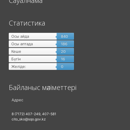
Сауалнама
Статистика
Осы айда
840
Осы аптада
186
Кеше
20
Бүгін
16
Желіде:
0
Байланыс мәліметтері
Адрес
8 (7172) 407-249, 407-581
cito_sko@sqo.gov.kz