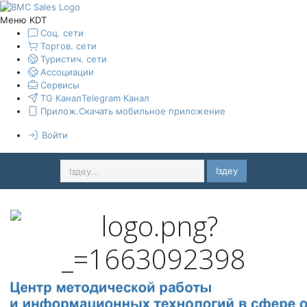
Меню KDT
Соц. сети
Торгов. сети
Туристич. сети
Ассоциации
Сервисы
TG Канал
Telegram Канал
Прилож.
Скачать мобильное приложение
Войти
Іздеу