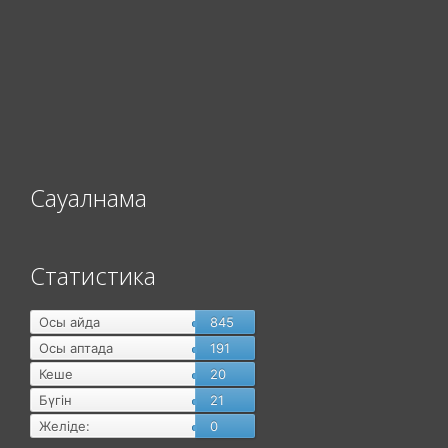
Сауалнама
Статистика
Осы айда
845
Осы аптада
191
Кеше
20
Бүгін
21
Желіде:
0