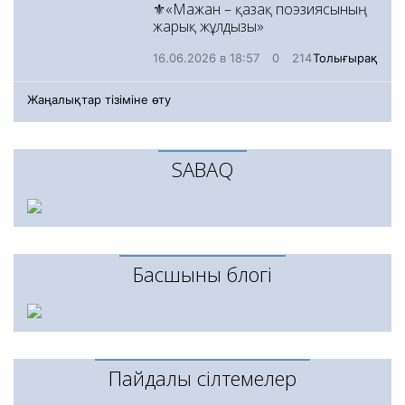
⚜️«Мағжан – қазақ поэзиясының
жарық жұлдызы»
16.06.2026 в 18:57
0
214
Толығырақ
Жаңалықтар тізіміне өту
SABAQ
Басшының блогі
Пайдалы сілтемелер