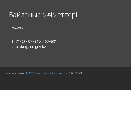
Байланыс мәліметтері
Адрес
8 (7172) 407-249, 407-581
cito_sko@sqo.gov.kz
Разработчик
ТОО "BenchMark Consulting"
© 2021