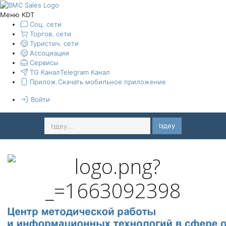
Меню KDT
Соц. сети
Торгов. сети
Туристич. сети
Ассоциации
Сервисы
TG Канал
Telegram Канал
Прилож.
Скачать мобильное приложение
Войти
Іздеу