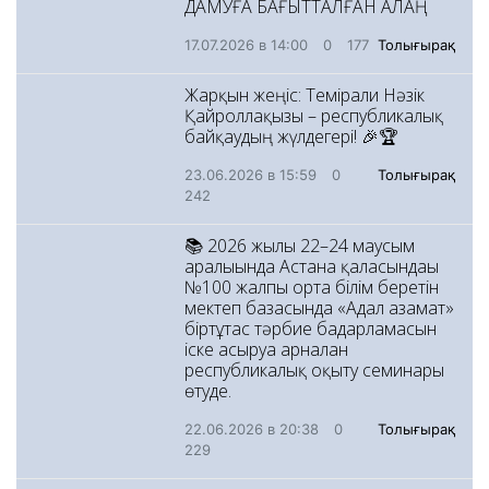
ДАМУҒА БАҒЫТТАЛҒАН АЛАҢ
17.07.2026 в 14:00
0
177
Толығырақ
Жарқын жеңіс: Темірғали Нәзік
Қайроллақызы – республикалық
байқаудың жүлдегері! 🎉🏆
23.06.2026 в 15:59
0
Толығырақ
242
📚 2026 жылғы 22–24 маусым
аралығында Астана қаласындағы
№100 жалпы орта білім беретін
мектеп базасында «Адал азамат»
біртұтас тәрбие бағдарламасын
іске асыруға арналған
республикалық оқыту семинары
өтуде.
22.06.2026 в 20:38
0
Толығырақ
229