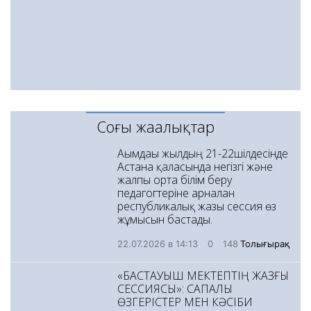
Соңғы жаңалықтар
Ағымдағы жылдың 21-22шілдесінде
Астана қаласында негізгі және
жалпы орта білім беру
педагогтеріне арналған
республикалық жазғы сессия өз
жұмысын бастады.
22.07.2026 в 14:13
0
148
Толығырақ
«БАСТАУЫШ МЕКТЕПТІҢ ЖАЗҒЫ
СЕССИЯСЫ»: САПАЛЫ
ӨЗГЕРІСТЕР МЕН КӘСІБИ