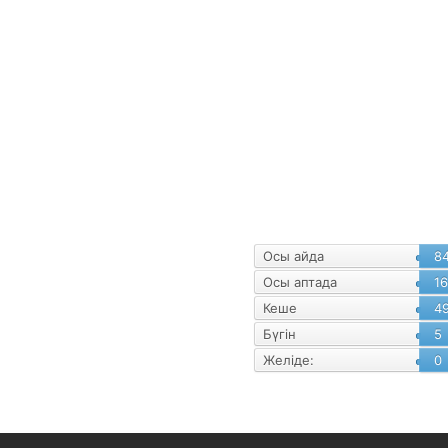
уалнама
Статистика
Осы айда
8
Осы аптада
1
Кеше
4
Бүгін
5
Желіде:
0