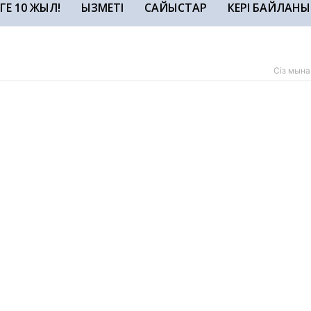
ЗГЕ 10 ЖЫЛ!
ҚЫЗМЕТІ
САЙЫСТАР
КЕРІ БАЙЛАНЫ
Сіз мына