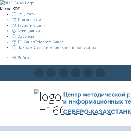
Меню KDT
Соц. сети
Торгов. сети
Туристич. сети
Ассоциации
Сервисы
TG Канал
Telegram Канал
Прилож.
Скачать мобильное приложение
Войти