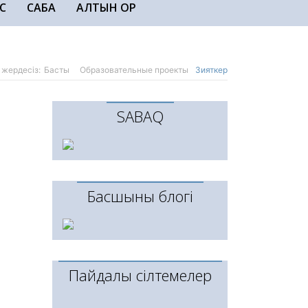
С
САБАҚ
АЛТЫН ҚОР
 жердесіз:
Басты
Образовательные проекты
Зияткер
SABAQ
Басшының блогі
Пайдалы сілтемелер