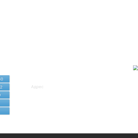
Байланыс
мәліметтері
40
Адрес
62
9
8 (7172) 407-249, 407-581
cito_sko@sqo.gov.kz