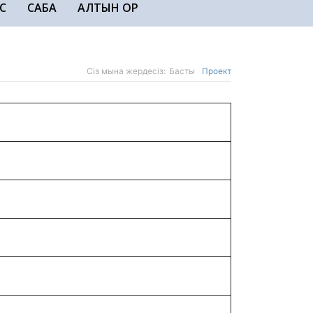
С
САБАҚ
АЛТЫН ҚОР
Сіз мына жердесіз:
Басты
Проект