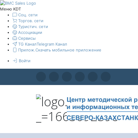
Меню KDT
Соц. сети
Торгов. сети
Туристич. сети
Ассоциации
Сервисы
TG Канал
Telegram Канал
Прилож.
Скачать мобильное приложение
Войти